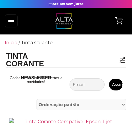
Até 10x sem juros
Início
/ Tinta Corante
TINTA
CORANTE
NEWSLETTER
Cadastre-se e receba ofertas e
novidades!