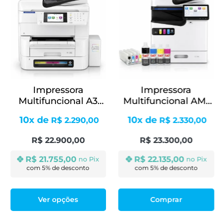
Impressora
Impressora
Multifuncional A3
Multifuncional AM-
Pro EM-C8100 + Bulk
C400 – A4 Colorida +
10x de
10x de
R$
2.290,00
R$
2.330,00
Ink
Kit de Cartuchos
Recarregáveis
R$
22.900,00
R$
23.300,00
R$
21.755,00
R$
22.135,00
no Pix
no Pix
Ver opções
Comprar