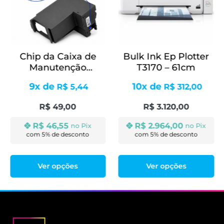
Chip da Caixa de
Bulk Ink Ep Plotter
Manutenção
T3170 – 61cm
Impressora
9x de
10x de
R$
5,44
R$
312,00
R$
49,00
R$
3.120,00
R$
46,55
R$
2.964,00
no Pix
no Pix
Ver opções
Ver opções