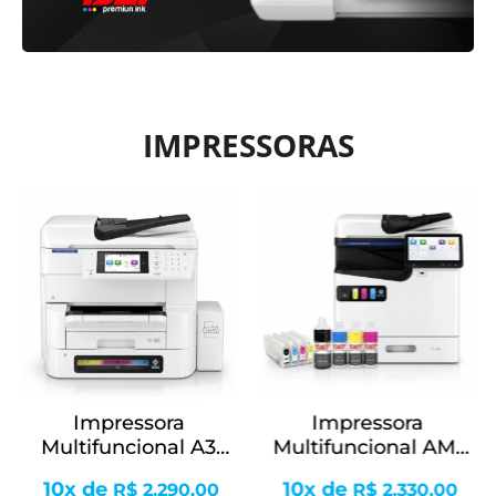
IMPRESSORAS
Impressora
Impressora
Multifuncional A3
Multifuncional AM-
Pro EM-C8100 + Bulk
C400 – A4 Colorida +
10x de
10x de
R$
2.290,00
R$
2.330,00
Ink
Kit de Cartuchos