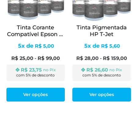
Tinta Corante
Tinta Pigmentada
Compatível Epson T-
HP T-Jet
jet
5x de
5x de
R$
5,00
R$
5,60
R$
25,00
-
R$
99,00
R$
28,00
-
R$
159,00
R$
23,75
R$
26,60
no Pix
no Pix
Ver opções
Ver opções