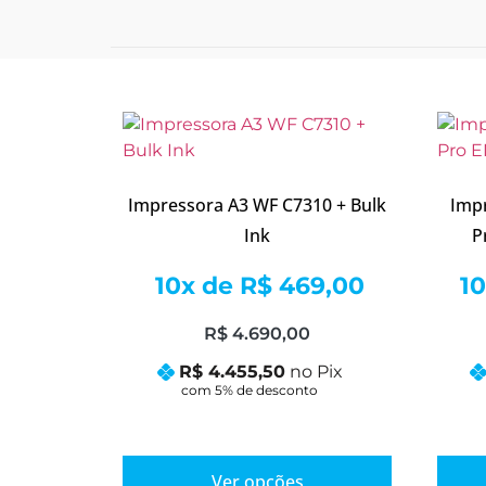
Impressora A3 WF C7310 + Bulk
Impr
Ink
P
10x de
R$
469,00
1
R$
4.690,00
R$
4.455,50
no Pix
Ver opções