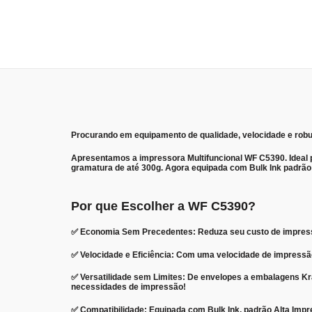
Procurando em equipamento de qualidade, velocidade e rob
Apresentamos a impressora Multifuncional WF C5390. Ideal p
gramatura de até 300g. Agora equipada com Bulk Ink padrão A
Por que Escolher a WF C5390?
✅
Economia Sem Precedentes: Reduza seu custo de impressão
✅
Velocidade e Eficiência: Com uma velocidade de impressão
✅
Versatilidade sem Limites: De envelopes a embalagens Kraf
necessidades de impressão!
✅
Compatibilidade: Equipada com Bulk Ink, padrão Alta Im