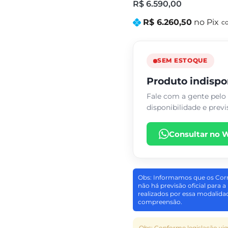
R$ 6.590,00
R$ 6.260,50
no Pix
SEM ESTOQUE
Produto indisp
Fale com a gente pelo
disponibilidade e previ
Consultar no 
Obs: Informamos que os Cor
não há previsão oficial para 
realizados por essa modalid
compreensão.
Obs: Conforme legislação vig