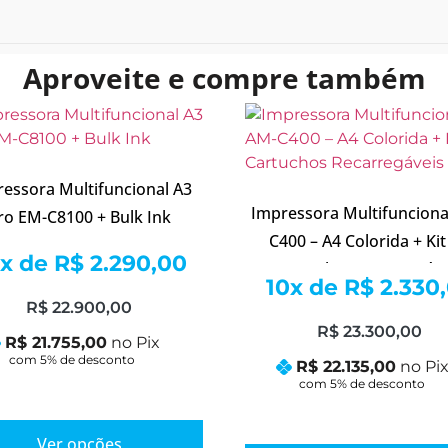
Aproveite e compre também
essora Multifuncional A3
Impressora Multifunciona
ro EM-C8100 + Bulk Ink
C400 – A4 Colorida + Kit
0x de
R$
2.290,00
Cartuchos Recarregáve
10x de
R$
2.330
R$
22.900,00
R$
23.300,00
R$
21.755,00
no Pix
R$
22.135,00
no Pi
Ver opções