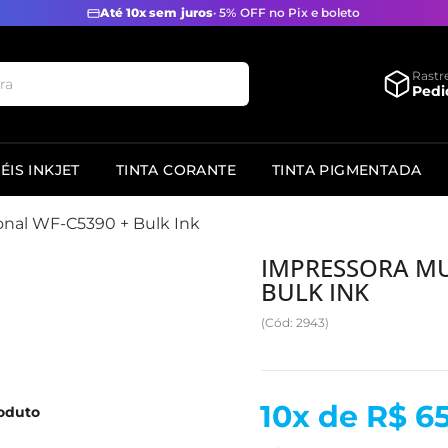
Até 10x sem juros
· 5% OFF no Pix e boleto
Rastr
Pedi
ÉIS INKJET
TINTA CORANTE
TINTA PIGMENTADA
onal WF-C5390 + Bulk Ink
IMPRESSORA MU
BULK INK
(Cód: 2943)
10x de R$ 6
roduto