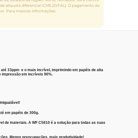
de alíquota diferencial ICMS (DIFAL). O pagamento da
dor. Para maiores informações:
até 33ppm e o mais incrível, imprimindo em papéis de alta
de impressão em incríveis 90%.
nigualável!
até em papéis de 300g.
vel de materiais. A WF C5810 é a solução para todas as suas
ções. Menos preocupações, mais produtividade!