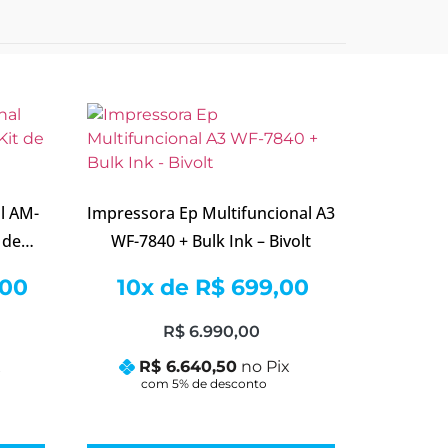
l AM-
Impressora Ep Multifuncional A3
 de
WF-7840 + Bulk Ink – Bivolt
is
,00
10x de
R$
699,00
R$
6.990,00
x
R$
6.640,50
no Pix