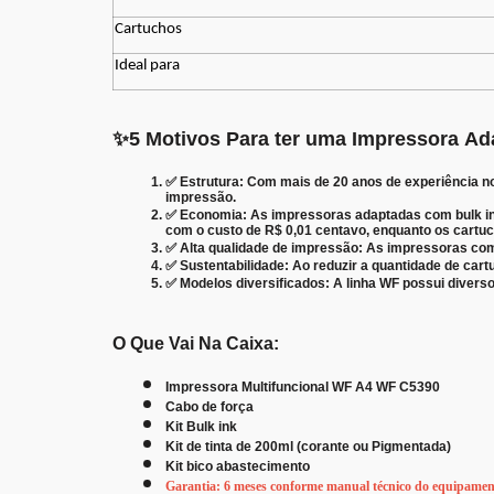
Cartuchos
Ideal para
✨
5 Motivos Para ter uma Impressora Ada
✅
Estrutura: Com mais de 20 anos de experiência no
impressão.
✅
Economia: As impressoras adaptadas com bulk ink 
com o custo de R$ 0,01 centavo, enquanto os cartuc
✅
Alta qualidade de impressão: As impressoras com 
✅
Sustentabilidade: Ao reduzir a quantidade de cart
✅
Modelos diversificados: A linha WF possui diver
O Que Vai Na Caixa:
Impressora Multifuncional WF A4 WF C5390
Cabo de força
Kit Bulk ink
Kit de tinta de 200ml (corante ou Pigmentada)
Kit bico abastecimento
Garantia: 6 meses conforme manual técnico do equipamen