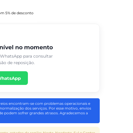
onível no momento
 WhatsApp para consultar
são de reposição.
WhatsApp
reios encontram-se com problemas operacionais e
a normalização dos serviços. Por esse motivo, envios
ade podem sofrer grandes atrasos. Agradecemos a
ente, estados da região: Norte, Nordeste, Sul e Centro