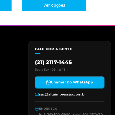
Ver opções
FALE COM A GENTE
(21) 2117-1445
Seg a Sex · 09h às 18h
Chamar no WhatsApp
sac@altaimpressao.com.br
ENDEREÇO
Rua Newton Prado, 33 — São Cristóvão ·