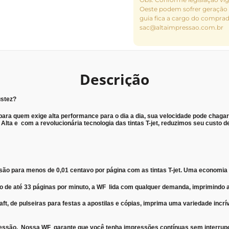
Oeste podem sofrer geração 
guia fica a cargo do compra
sac@altaimpressao.com.br
Descrição
ustez?
ara quem exige alta performance para o dia a dia, sua velocidade pode chagar 
lta e com a revolucionária tecnologia das tintas T-jet, reduzimos seu custo 
 para menos de 0,01 centavo por página com as tintas T-jet. Uma economia i
 de até 33 páginas por minuto, a WF lida com qualquer demanda, imprimindo 
t, de pulseiras para festas a apostilas e cópias, imprima uma variedade incrí
pressão. Nossa WF garante que você tenha impressões contínuas sem interrup