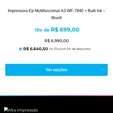
Impressora Ep Multifuncional A3 WF-7840 + Bulk Ink –
Bivolt
R$
699,00
10x de
R$
6.990,00
R$
6.640,50
no Pix
Ver opções