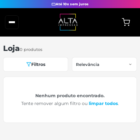
Até 10x sem juros
Loja
0 produtos
Filtros
Nenhum produto encontrado.
Tente remover algum filtro ou
limpar todos
.